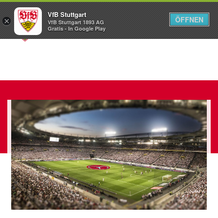
VfB Stuttgart
ÖFFNEN
×
VfB Stuttgart 1893 AG
Menü
Gratis - In Google Play