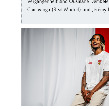
Vergangenheit sind Ousmane Dembélé (
Camavinga (Real Madrid) und Jérémy 