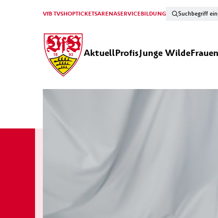
VfB TV
SHOP
TICKETS
ARENA
SERVICE
BILDUNG
Aktuell
Profis
Junge Wilde
Fraue