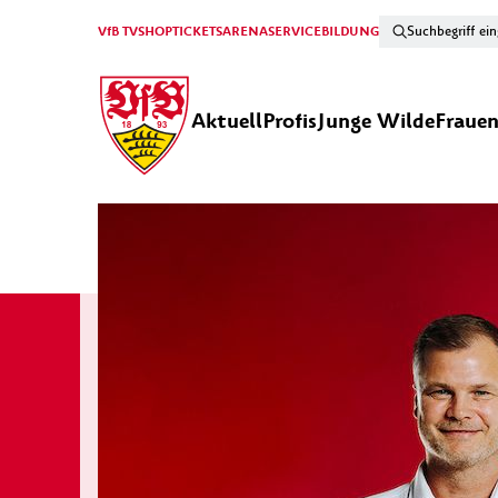
VfB TV
SHOP
TICKETS
ARENA
SERVICE
BILDUNG
Aktuell
Profis
Junge Wilde
Fraue