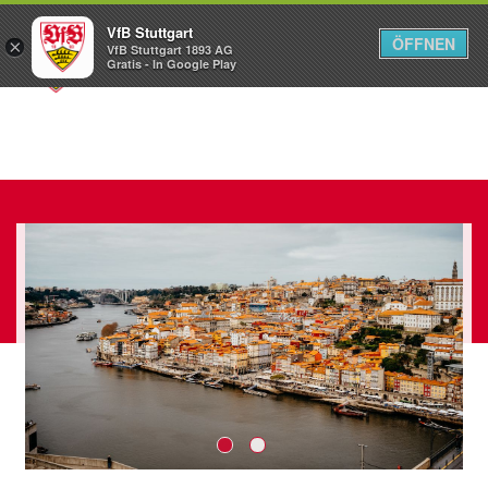
VfB Stuttgart
ÖFFNEN
×
VfB Stuttgart 1893 AG
Menü
Gratis - In Google Play