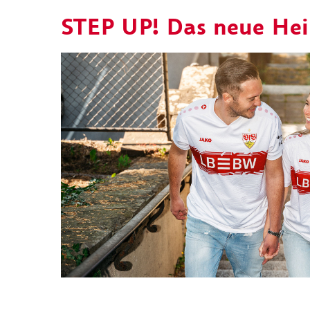
STEP UP! Das neue He