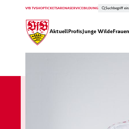
VfB TV
SHOP
TICKETS
ARENA
SERVICE
BILDUNG
Aktuell
Profis
Junge Wilde
Fraue