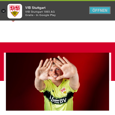
VfB Stuttgart
ÖFFNEN
×
VfB Stuttgart 1893 AG
Menü
Gratis - In Google Play