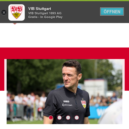
VfB Stuttgart
ÖFFNEN
×
VfB Stuttgart 1893 AG
Menü
Gratis - In Google Play