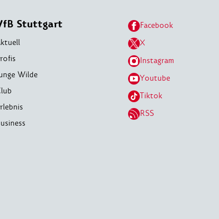
VfB Stuttgart
Facebook
ktuell
X
rofis
Instagram
unge Wilde
Youtube
lub
Tiktok
rlebnis
RSS
usiness