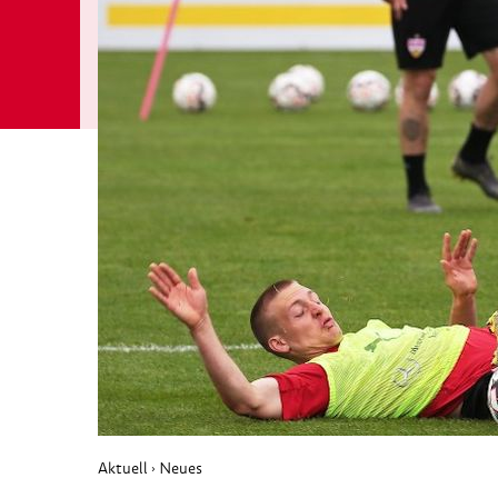
Aktuell
Neues
›