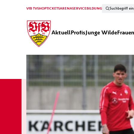
VfB TV
SHOP
TICKETS
ARENA
SERVICE
BILDUNG
Aktuell
Profis
Junge Wilde
Fraue