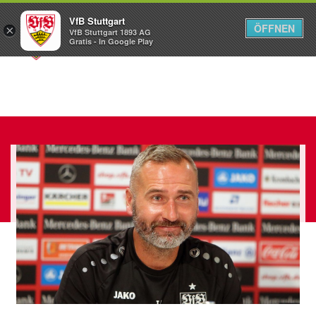
VfB Stuttgart
ÖFFNEN
×
VfB Stuttgart 1893 AG
Menü
Gratis - In Google Play