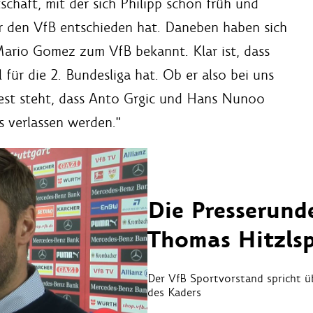
chaft, mit der sich Philipp schon früh und
r den VfB entschieden hat. Daneben haben sich
 Mario Gomez zum VfB bekannt. Klar ist, dass
 für die 2. Bundesliga hat. Ob er also bei uns
 Fest steht, dass Anto Grgic und Hans Nunoo
s verlassen werden."
Die Presserund
Thomas Hitzlsp
Der VfB Sportvorstand spricht üb
des Kaders