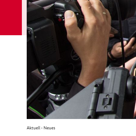
Aktuell
Neues
›