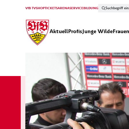
VfB TV
SHOP
TICKETS
ARENA
SERVICE
BILDUNG
Aktuell
Profis
Junge Wilde
Fraue