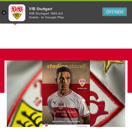
VfB Stuttgart
ÖFFNEN
×
VfB Stuttgart 1893 AG
Menü
Gratis - In Google Play