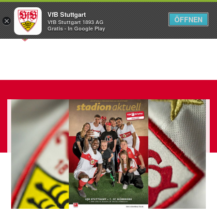
VfB Stuttgart
ÖFFNEN
×
VfB Stuttgart 1893 AG
Menü
Gratis - In Google Play