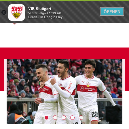
VfB Stuttgart
ÖFFNEN
×
VfB Stuttgart 1893 AG
Menü
Gratis - In Google Play