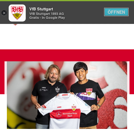
VfB Stuttgart
ÖFFNEN
×
VfB Stuttgart 1893 AG
Menü
Gratis - In Google Play