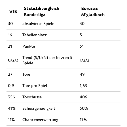
Statistikvergleich
Borussia
VfB
Bundesliga
M'gladbach
30
absolvierte Spiele
30
16
Tabellenplatz
5
21
Punkte
51
Trend (S/U/N) der letzten 5
0/2/3
1/2/2
Spiele
27
Tore
49
0,9
Tore pro Spiel
1,63
356
Torschüsse
406
41%
Schussgenauigkeit
50%
11%
Chancenverwertung
17%