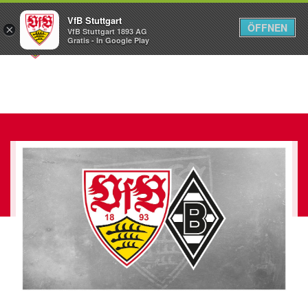
VfB Stuttgart
ÖFFNEN
×
VfB Stuttgart 1893 AG
Menü
Gratis - In Google Play