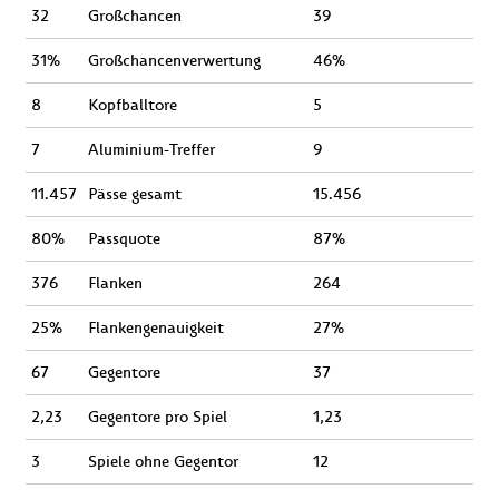
32
Großchancen
39
31%
Großchancenverwertung
46%
8
Kopfballtore
5
7
Aluminium-Treffer
9
11.457
Pässe gesamt
15.456
80%
Passquote
87%
376
Flanken
264
25%
Flankengenauigkeit
27%
67
Gegentore
37
2,23
Gegentore pro Spiel
1,23
3
Spiele ohne Gegentor
12