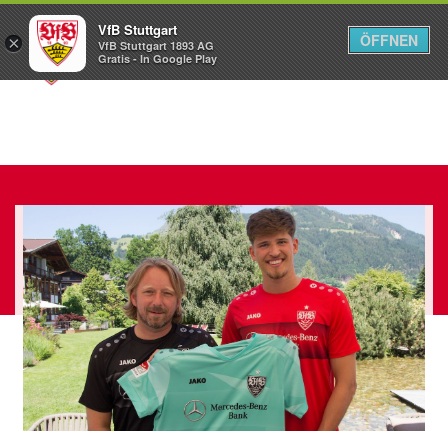
VfB Stuttgart
ÖFFNEN
×
VfB Stuttgart 1893 AG
Menü
Gratis - In Google Play