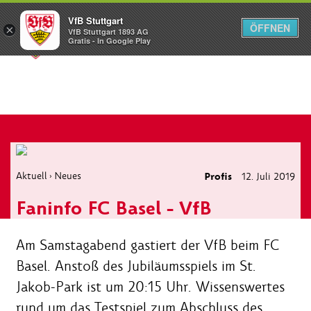
VfB Stuttgart
ÖFFNEN
×
VfB Stuttgart 1893 AG
Menü
Gratis - In Google Play
Aktuell
Neues
Profis
12. Juli 2019
›
Faninfo FC Basel - VfB
Am Samstagabend gastiert der VfB beim FC
Basel. Anstoß des Jubiläumsspiels im St.
Jakob-Park ist um 20:15 Uhr. Wissenswertes
rund um das Testspiel zum Abschluss des