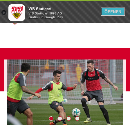
VfB Stuttgart
ÖFFNEN
×
VfB Stuttgart 1893 AG
Menü
Gratis - In Google Play