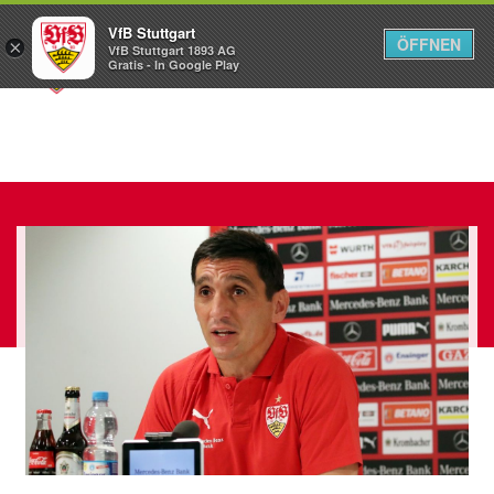
VfB Stuttgart
ÖFFNEN
×
VfB Stuttgart 1893 AG
Menü
Gratis - In Google Play