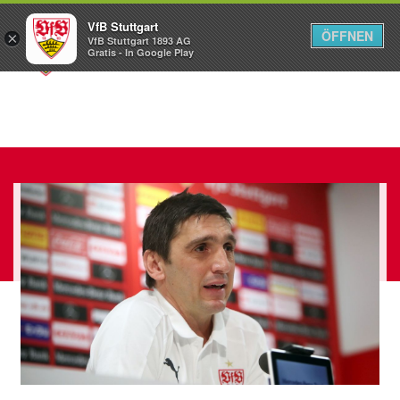
VfB Stuttgart
ÖFFNEN
×
VfB Stuttgart 1893 AG
Menü
Gratis - In Google Play