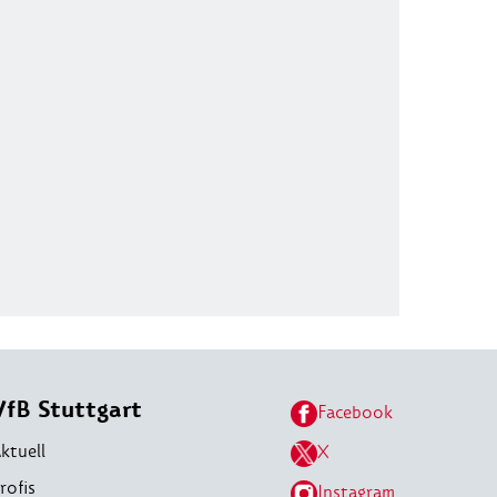
VfB Stuttgart
Facebook
ktuell
X
rofis
Instagram