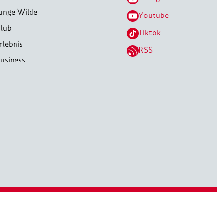
unge Wilde
Youtube
lub
Tiktok
rlebnis
RSS
usiness