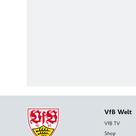
VfB Welt
VfB TV
Shop