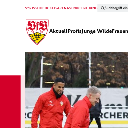
VfB TV
SHOP
TICKETS
ARENA
SERVICE
BILDUNG
Aktuell
Profis
Junge Wilde
Fraue