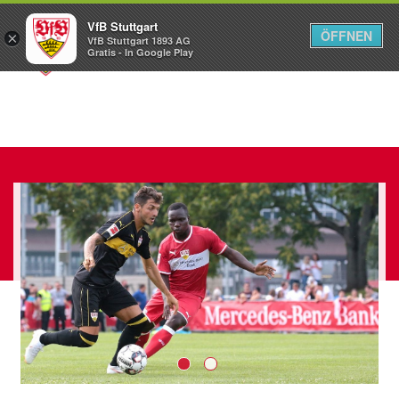
VfB Stuttgart
ÖFFNEN
×
VfB Stuttgart 1893 AG
Menü
Gratis - In Google Play