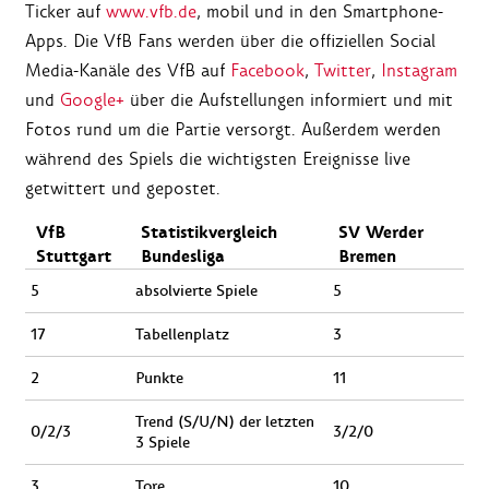
Ticker auf
www.vfb.de
, mobil und in den Smartphone-
Apps. Die VfB Fans werden über die offiziellen Social
Media-Kanäle des VfB auf
Facebook
,
Twitter
,
Instagram
und
Google+
über die Aufstellungen informiert und mit
Fotos rund um die Partie versorgt. Außerdem werden
während des Spiels die wichtigsten Ereignisse live
getwittert und gepostet.
VfB
Statistikvergleich
SV Werder
Stuttgart
Bundesliga
Bremen
5
absolvierte Spiele
5
17
Tabellenplatz
3
2
Punkte
11
Trend (S/U/N) der letzten
0/2/3
3/2/0
3 Spiele
3
Tore
10