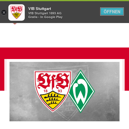
VfB Stuttgart
ÖFFNEN
×
VfB Stuttgart 1893 AG
Menü
Gratis - In Google Play