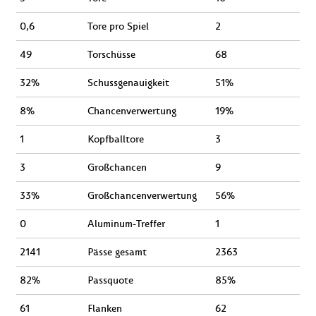
0,6
Tore pro Spiel
2
49
Torschüsse
68
32%
Schussgenauigkeit
51%
8%
Chancenverwertung
19%
1
Kopfballtore
3
3
Großchancen
9
33%
Großchancenverwertung
56%
0
Aluminum-Treffer
1
2141
Pässe gesamt
2363
82%
Passquote
85%
61
Flanken
62