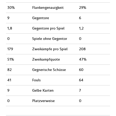
30%
Flankengenauigkeit
29%
9
Gegentore
6
1,8
Gegentore pro Spiel
1,2
0
Spiele ohne Gegentor
0
179
Zweikämpfe pro Spiel
208
51%
Zweikampfquote
47%
82
Gegnerische Schüsse
60
41
Fouls
64
9
Gelbe Karten
7
0
Platzverweise
0