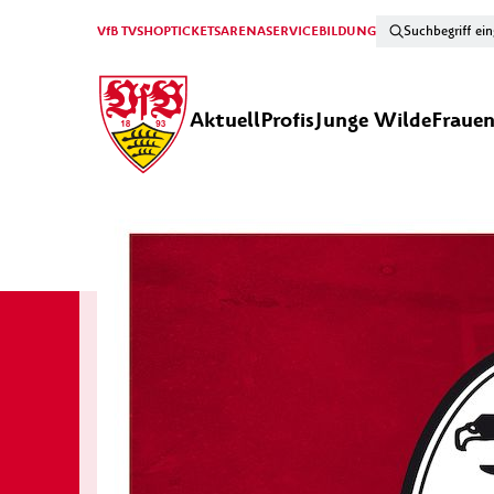
VfB TV
SHOP
TICKETS
ARENA
SERVICE
BILDUNG
Aktuell
Profis
Junge Wilde
Fraue