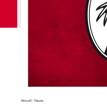
Aktuell
Neues
›