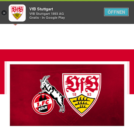
VfB Stuttgart
ÖFFNEN
×
VfB Stuttgart 1893 AG
Menü
Gratis - In Google Play