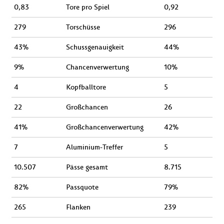
0,83
Tore pro Spiel
0,92
279
Torschüsse
296
43%
Schussgenauigkeit
44%
9%
Chancenverwertung
10%
4
Kopfballtore
5
22
Großchancen
26
41%
Großchancenverwertung
42%
7
Aluminium-Treffer
5
10.507
Pässe gesamt
8.715
82%
Passquote
79%
265
Flanken
239