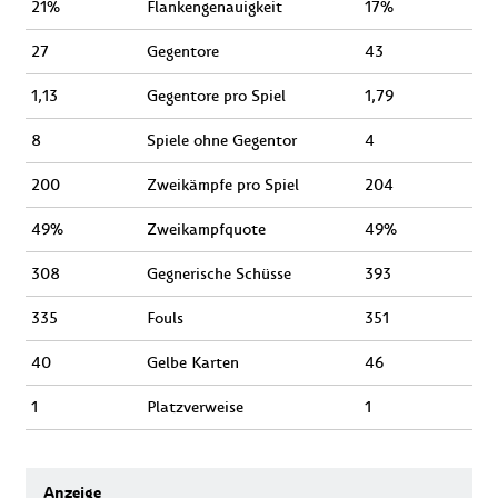
21%
Flankengenauigkeit
17%
27
Gegentore
43
1,13
Gegentore pro Spiel
1,79
8
Spiele ohne Gegentor
4
200
Zweikämpfe pro Spiel
204
49%
Zweikampfquote
49%
308
Gegnerische Schüsse
393
335
Fouls
351
40
Gelbe Karten
46
1
Platzverweise
1