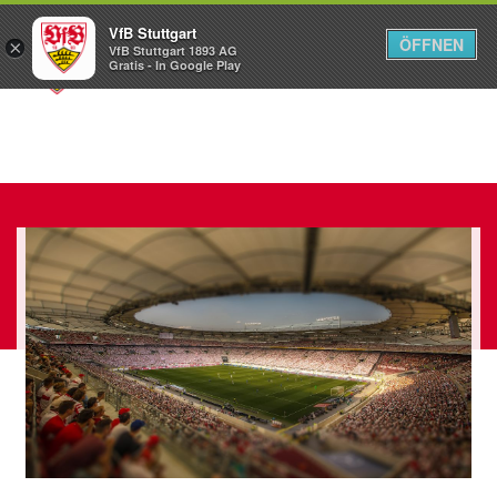
VfB Stuttgart
ÖFFNEN
×
VfB Stuttgart 1893 AG
Menü
Gratis - In Google Play