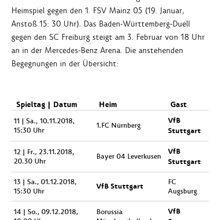
Heimspiel gegen den 1. FSV Mainz 05 (19. Januar,
Anstoß 15: 30 Uhr). Das Baden-Württemberg-Duell
gegen den SC Freiburg steigt am 3. Februar von 18 Uhr
an in der Mercedes-Benz Arena. Die anstehenden
Begegnungen in der Übersicht:
Spieltag | Datum
Heim
Gast
VfB
11 | Sa., 10.11.2018,
1.FC Nürnberg
15:30 Uhr
Stuttgart
VfB
12 | Fr., 23.11.2018,
Bayer 04 Leverkusen
20.30 Uhr
Stuttgart
13 | Sa., 01.12.2018,
FC
VfB Stuttgart
15:30 Uhr
Augsburg
VfB
14 | So., 09.12.2018,
Borussia