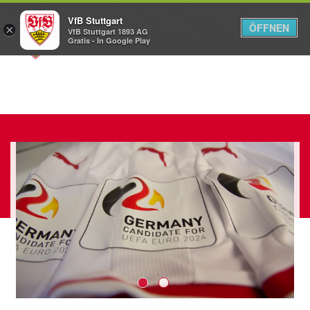
VfB Stuttgart
ÖFFNEN
×
VfB Stuttgart 1893 AG
Menü
Gratis - In Google Play