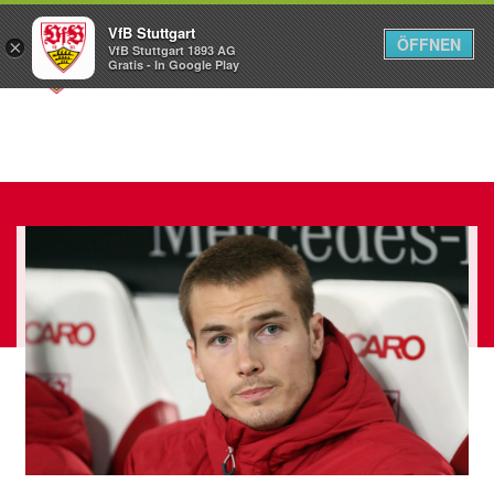
VfB Stuttgart
ÖFFNEN
×
VfB Stuttgart 1893 AG
Menü
Gratis - In Google Play