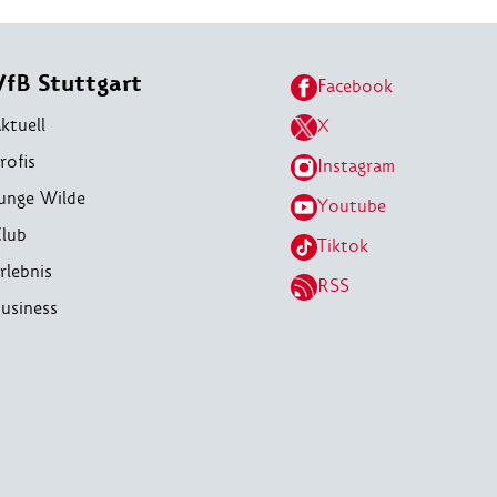
VfB Stuttgart
Facebook
ktuell
X
rofis
Instagram
unge Wilde
Youtube
lub
Tiktok
rlebnis
RSS
usiness