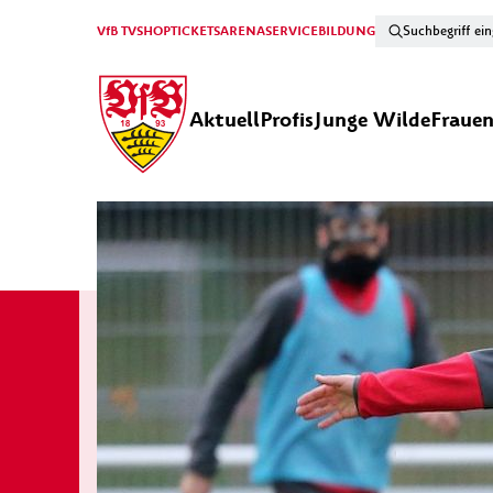
VfB TV
SHOP
TICKETS
ARENA
SERVICE
BILDUNG
Aktuell
Profis
Junge Wilde
Fraue