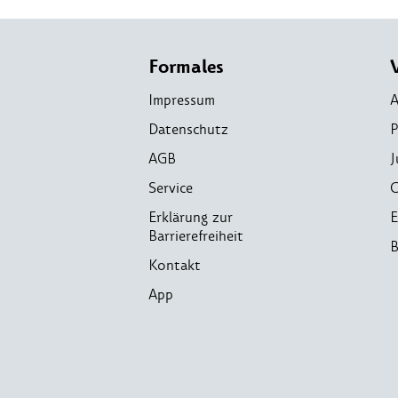
Formales
Impressum
A
Datenschutz
P
AGB
J
Service
C
Erklärung zur
E
Barrierefreiheit
B
Kontakt
App