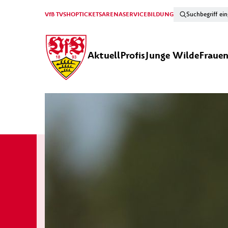
VfB TV
SHOP
TICKETS
ARENA
SERVICE
BILDUNG
Aktuell
Profis
Junge Wilde
Fraue