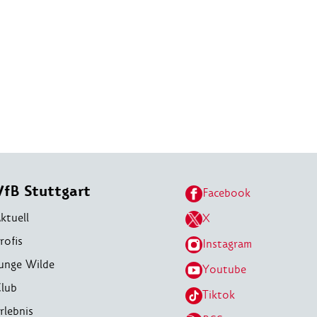
VfB Stuttgart
Facebook
ktuell
X
rofis
Instagram
unge Wilde
Youtube
lub
Tiktok
rlebnis