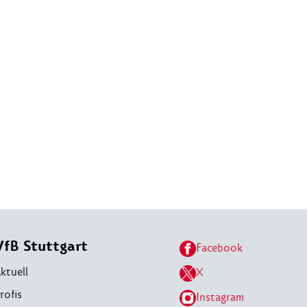
VfB Stuttgart
Facebook
ktuell
X
rofis
Instagram