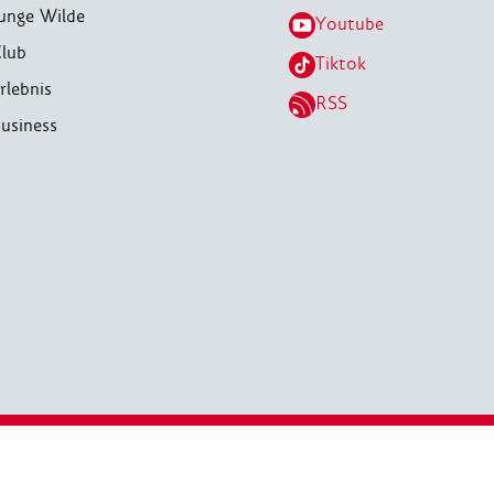
unge Wilde
Youtube
lub
Tiktok
rlebnis
RSS
usiness