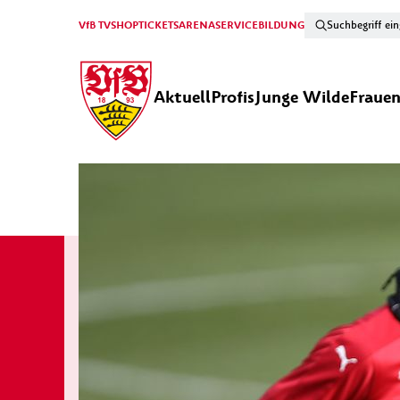
VfB TV
SHOP
TICKETS
ARENA
SERVICE
BILDUNG
Aktuell
Profis
Junge Wilde
Fraue