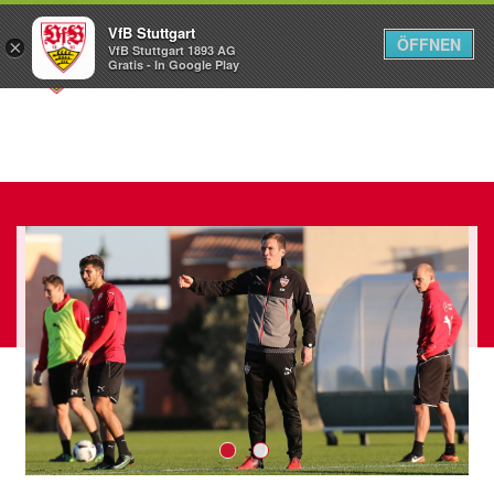
VfB Stuttgart
ÖFFNEN
×
VfB Stuttgart 1893 AG
Menü
Gratis - In Google Play