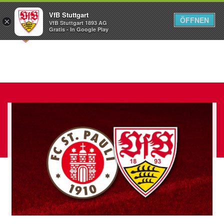
VfB Stuttgart
ÖFFNEN
×
VfB Stuttgart 1893 AG
Menü
Gratis - In Google Play