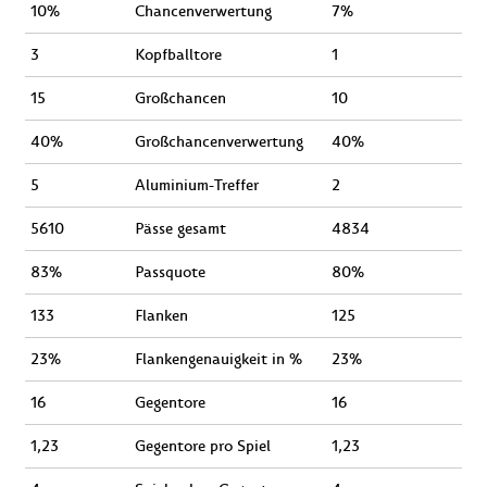
10%
Chancenverwertung
7%
3
Kopfballtore
1
15
Großchancen
10
40%
Großchancenverwertung
40%
5
Aluminium-Treffer
2
5610
Pässe gesamt
4834
83%
Passquote
80%
133
Flanken
125
23%
Flankengenauigkeit in %
23%
16
Gegentore
16
1,23
Gegentore pro Spiel
1,23