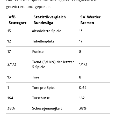
getwittert und gepostet.
VfB
Statistikvergleich
SV Werder
Stuttgart
Bundesliga
Bremen
13
absolvierte Spiele
13
12
Tabellenplatz
17
17
Punkte
8
Trend (S/U/N) der letzten
2/1/2
1/1/3
5 Spiele
13
Tore
8
1
Tore pro Spiel
0,62
164
Torschüsse
162
38%
Schussgenauigkeit
38%