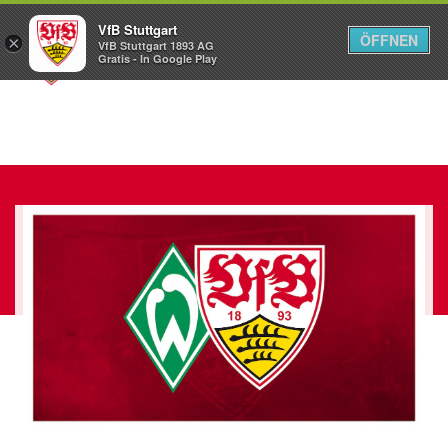
VfB Stuttgart
ÖFFNEN
×
VfB Stuttgart 1893 AG
Menü
Gratis - In Google Play