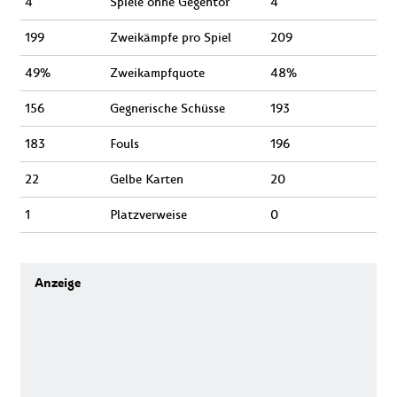
4
Spiele ohne Gegentor
4
199
Zweikämpfe pro Spiel
209
49%
Zweikampfquote
48%
156
Gegnerische Schüsse
193
183
Fouls
196
22
Gelbe Karten
20
1
Platzverweise
0