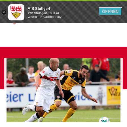
VfB Stuttgart
ÖFFNEN
×
VfB Stuttgart 1893 AG
Menü
Gratis - In Google Play