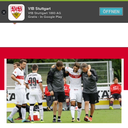
VfB Stuttgart
ÖFFNEN
×
VfB Stuttgart 1893 AG
Menü
Gratis - In Google Play