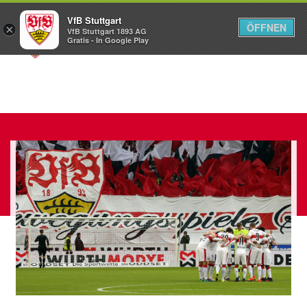
VfB Stuttgart
ÖFFNEN
×
VfB Stuttgart 1893 AG
Menü
Gratis - In Google Play