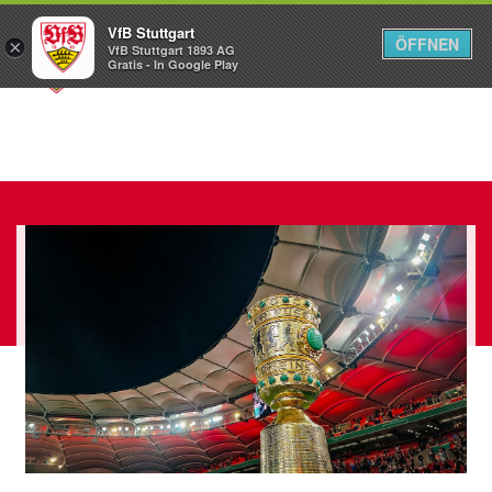
VfB Stuttgart
ÖFFNEN
×
VfB Stuttgart 1893 AG
Menü
Gratis - In Google Play