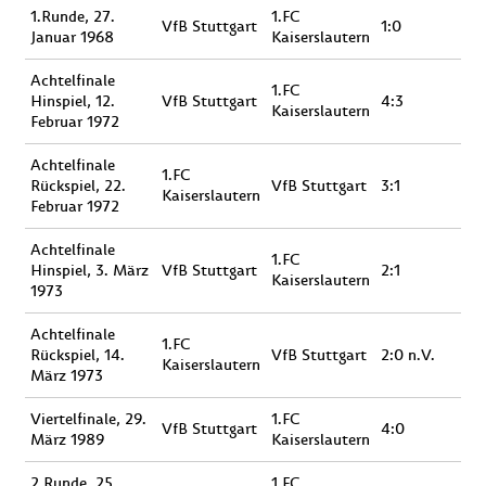
1.Runde, 27.
1.FC
VfB Stuttgart
1:0
Januar 1968
Kaiserslautern
Achtelfinale
1.FC
Hinspiel, 12.
VfB Stuttgart
4:3
Kaiserslautern
Februar 1972
Achtelfinale
1.FC
Rückspiel, 22.
VfB Stuttgart
3:1
Kaiserslautern
Februar 1972
Achtelfinale
1.FC
Hinspiel, 3. März
VfB Stuttgart
2:1
Kaiserslautern
1973
Achtelfinale
1.FC
Rückspiel, 14.
VfB Stuttgart
2:0 n.V.
Kaiserslautern
März 1973
Viertelfinale, 29.
1.FC
VfB Stuttgart
4:0
März 1989
Kaiserslautern
2.Runde, 25.
1.FC