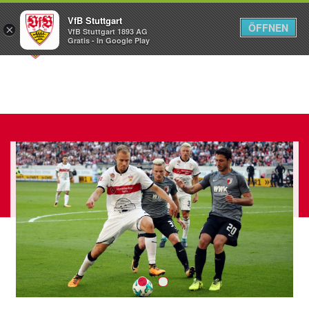
VfB Stuttgart
ÖFFNEN
×
VfB Stuttgart 1893 AG
Menü
Gratis - In Google Play