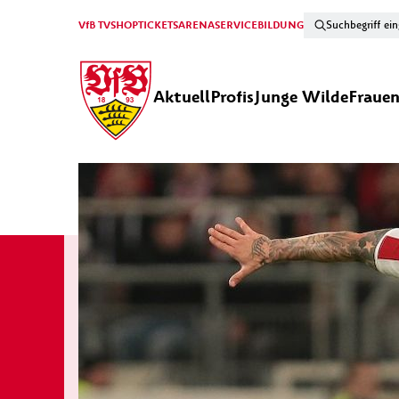
VfB TV
SHOP
TICKETS
ARENA
SERVICE
BILDUNG
Aktuell
Profis
Junge Wilde
Fraue