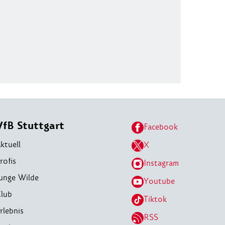
VfB Stuttgart
Facebook
ktuell
X
rofis
Instagram
unge Wilde
Youtube
lub
Tiktok
rlebnis
RSS