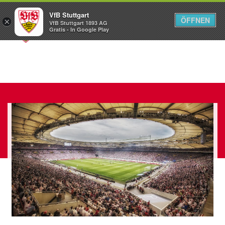
VfB Stuttgart
ÖFFNEN
×
VfB Stuttgart 1893 AG
Menü
Gratis - In Google Play