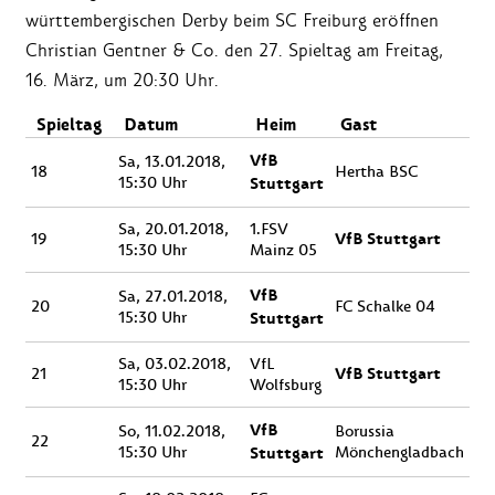
württembergischen Derby beim SC Freiburg eröffnen
Christian Gentner & Co. den 27. Spieltag am Freitag,
16. März, um 20:30 Uhr.
Spieltag
Datum
Heim
Gast
VfB
Sa, 13.01.2018,
18
Hertha BSC
15:30 Uhr
Stuttgart
Sa, 20.01.2018,
1.FSV
VfB Stuttgart
19
15:30 Uhr
Mainz 05
VfB
Sa, 27.01.2018,
20
FC Schalke 04
15:30 Uhr
Stuttgart
Sa, 03.02.2018,
VfL
VfB Stuttgart
21
15:30 Uhr
Wolfsburg
VfB
So, 11.02.2018,
Borussia
22
15:30 Uhr
Stuttgart
Mönchengladbach