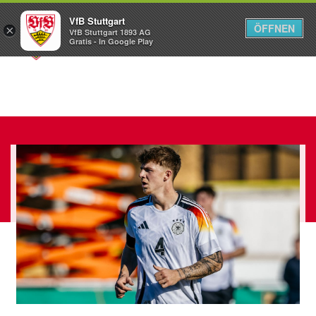
VfB Stuttgart
ÖFFNEN
×
VfB Stuttgart 1893 AG
Menü
Gratis - In Google Play