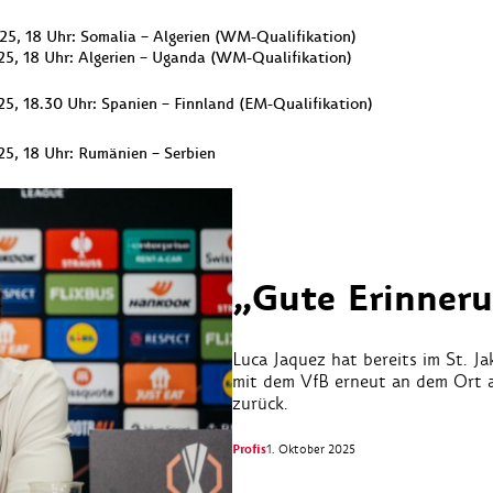
25, 18 Uhr: Somalia – Algerien (WM-Qualifikation)
25, 18 Uhr: Algerien – Uganda (WM-Qualifikation)
25, 18.30 Uhr: Spanien – Finnland (EM-Qualifikation)
25, 18 Uhr: Rumänien – Serbien
„Gute Erinneru
Luca Jaquez hat bereits im St. Ja
mit dem VfB erneut an dem Ort a
zurück.
Profis
1. Oktober 2025