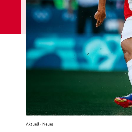
Aktuell
Neues
›