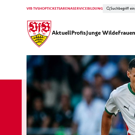
VfB TV
SHOP
TICKETS
ARENA
SERVICE
BILDUNG
Aktuell
Profis
Junge Wilde
Fraue