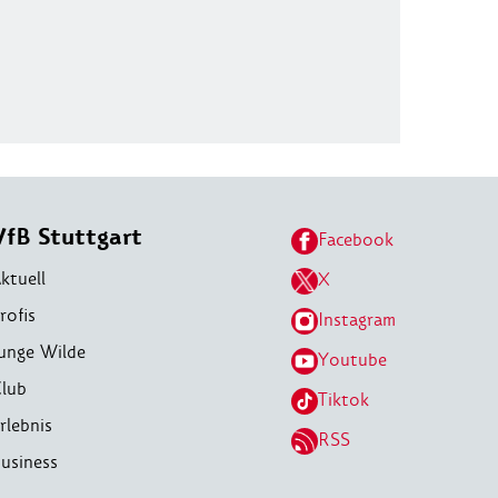
VfB Stuttgart
Facebook
ktuell
X
rofis
Instagram
unge Wilde
Youtube
lub
Tiktok
rlebnis
RSS
usiness