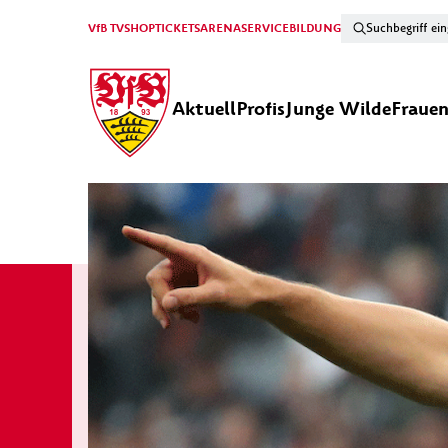
VfB TV
SHOP
TICKETS
ARENA
SERVICE
BILDUNG
Aktuell
Profis
Junge Wilde
Fraue