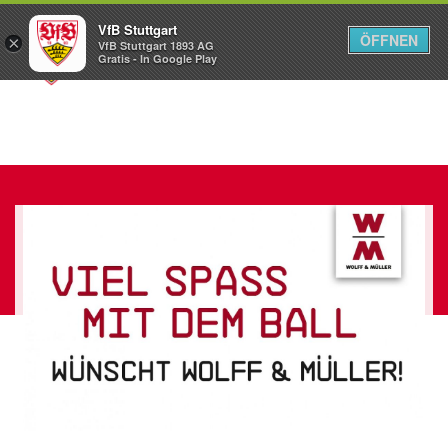
VfB Stuttgart
ÖFFNEN
×
VfB Stuttgart 1893 AG
Menü
Gratis - In Google Play