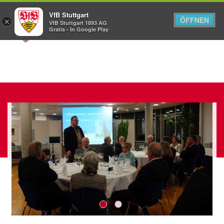
VfB Stuttgart
ÖFFNEN
×
VfB Stuttgart 1893 AG
Menü
Gratis - In Google Play