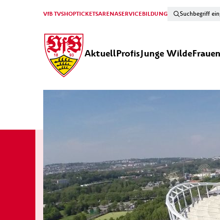
VfB TV
SHOP
TICKETS
ARENA
SERVICE
BILDUNG
Aktuell
Profis
Junge Wilde
Fraue