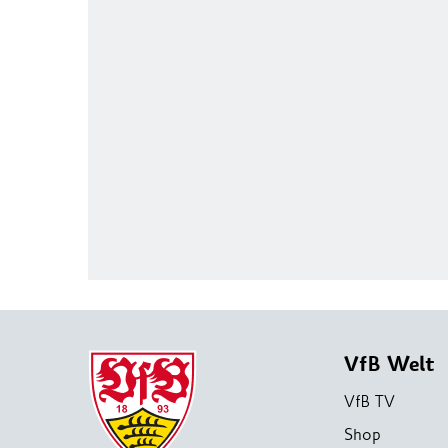
VfB Welt
VfB TV
Shop