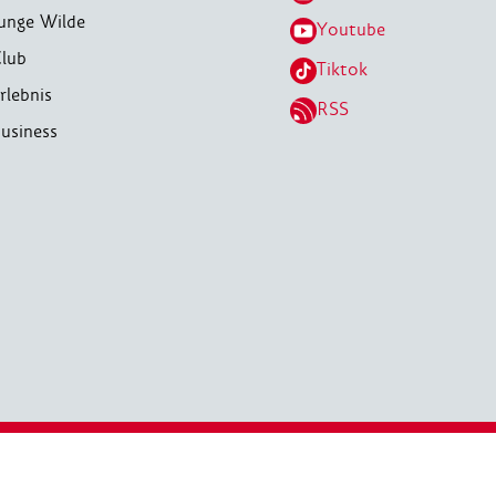
unge Wilde
Youtube
lub
Tiktok
rlebnis
RSS
usiness