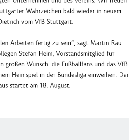
ligten Unternehmen und des Vereins. Wir freuen
tuttgarter Wahrzeichen bald wieder in neuem
Dietrich vom VfB Stuttgart.
en Arbeiten fertig zu sein“, sagt Martin Rau.
legen Stefan Heim, Vorstandsmitglied für
nen großen Wunsch: die Fußballfans und das VfB
nem Heimspiel in der Bundesliga einweihen. Der
aus startet am 18. August.