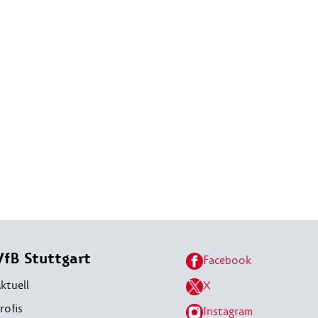
VfB Stuttgart
Facebook
ktuell
X
rofis
Instagram