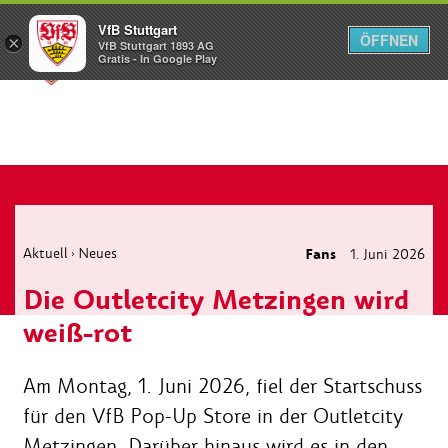
VfB Stuttgart
ÖFFNEN
×
VfB Stuttgart 1893 AG
Menü
Gratis - In Google Play
Aktuell
Neues
Fans
1. Juni 2026
›
Die Outletcity Metzingen wird
weiß-rot
Am Montag, 1. Juni 2026, fiel der Startschuss
für den VfB Pop-Up Store in der Outletcity
Metzingen. Darüber hinaus wird es in den