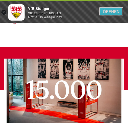
VfB Stuttgart
ÖFFNEN
×
VfB Stuttgart 1893 AG
Menü
Gratis - In Google Play