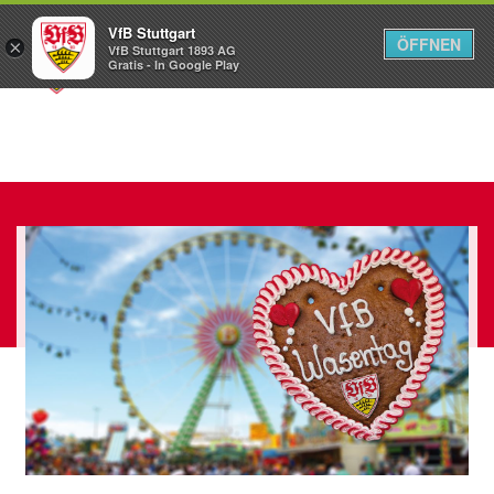
VfB Stuttgart
ÖFFNEN
×
VfB Stuttgart 1893 AG
Menü
Gratis - In Google Play